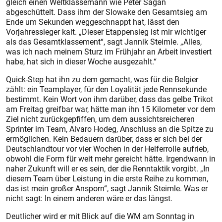
gleich einen Weltklassemann wie Peter Sagan
abgeschüttelt. Dass ihm der Slowake den Gesamtsieg am
Ende um Sekunden weggeschnappt hat, lässt den
Vorjahressieger kalt. „Dieser Etappensieg ist mir wichtiger
als das Gesamtklassement“, sagt Jannik Steimle. „Alles,
was ich nach meinem Sturz im Frühjahr an Arbeit investiert
habe, hat sich in dieser Woche ausgezahlt.“
Quick-Step hat ihn zu dem gemacht, was für die Belgier
zählt: ein Teamplayer, für den Loyalität jede Rennsekunde
bestimmt. Kein Wort von ihm darüber, dass das gelbe Trikot
am Freitag greifbar war, hätte man ihn 15 Kilometer vor dem
Ziel nicht zurückgepfiffen, um dem aussichtsreicheren
Sprinter im Team, Alvaro Hodeg, Anschluss an die Spitze zu
ermöglichen. Kein Bedauern darüber, dass er sich bei der
Deutschlandtour vor vier Wochen in der Helferrolle aufrieb,
obwohl die Form für weit mehr gereicht hätte. Irgendwann in
naher Zukunft will er es sein, der die Renntaktik vorgibt. „In
diesem Team über Leistung in die erste Reihe zu kommen,
das ist mein großer Ansporn“, sagt Jannik Steimle. Was er
nicht sagt: In einem anderen wäre er das längst.
Deutlicher wird er mit Blick auf die WM am Sonntag in