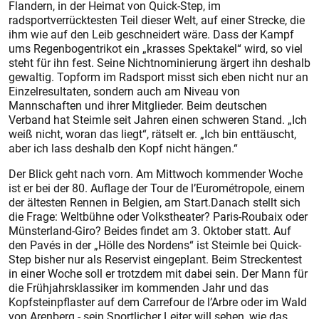
Flandern, in der Heimat von Quick-Step, im
radsportverrücktesten Teil dieser Welt, auf einer Strecke, die
ihm wie auf den Leib geschneidert wäre. Dass der Kampf
ums Regenbogentrikot ein „krasses Spektakel“ wird, so viel
steht für ihn fest. Seine Nichtnominierung ärgert ihn deshalb
gewaltig. Topform im Radsport misst sich eben nicht nur an
Einzelresultaten, sondern auch am Niveau von
Mannschaften und ihrer Mitglieder. Beim deutschen
Verband hat Steimle seit Jahren einen schweren Stand. „Ich
weiß nicht, woran das liegt“, rätselt er. „Ich bin enttäuscht,
aber ich lass deshalb den Kopf nicht hängen.“
Der Blick geht nach vorn. Am Mittwoch kommender Woche
ist er bei der 80. Auflage der Tour de l’Eurométropole, einem
der ältes­ten Rennen in Belgien, am Start.Danach stellt sich
die Frage: Weltbühne oder Volkstheater? Paris-Roubaix oder
Münsterland-Giro? Beides findet am 3. Oktober statt. Auf
den Pavés in der „Hölle des Nordens“ ist Steimle bei Quick-
Step bisher nur als Reservist eingeplant. Beim Streckentest
in einer Woche soll er trotzdem mit dabei sein. Der Mann für
die Frühjahrsklassiker im kommenden Jahr und das
Kopfsteinpflaster auf dem Carrefour de l’Arbre oder im Wald
von Arenberg - sein Sportlicher Leiter will sehen, wie das