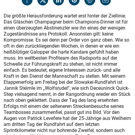
Die größte Herausforderung wartet erst hinter der Ziellinie.
Das Gläschen Champagner beim Champions-Dinner ist für
einen überzeugten Abstinenzler wie ihn eines der wenigen
Zugeständnisse ans Protokoll. Ansonsten gilt: keine
Kompromisse. Es sei denn per Order von ganz oben. Wie so
oft in den zurückliegenden Wochen, in denen er wie ein
heißblütiger Galopper die harte Kandare gefühlt haben
muss. Im weltbesten Profiteam des Radsports auf der
Schwelle zur Führungskraft zu stehen, ist nicht immer
einfach. Es bedeutet, eigene Interessen zurück- und alle
Kraft in den Dienst der Mannschaft zu stellen. Mit seinem
Etappenerfolg am Freitag bei der Slowakei-Rundfahrt ist
Jannik Steimle im „Wolfsrudel“, wie sich Deceuninck Quick-
Step vielsagend nennt, in der Rangordnung wieder ein Stück
nach oben geklettert. Dass der Tag des lang ersehnten
Erfolgs mit einem der selteneren Streckenbesuche seines
Teambosses zusammenfiel, passt gut ins Bild. Vor den
Augen von Patrick Levefere hat der 25-Jährige aus Weilheim
am dritten Tag der Rundfahrt auf dem letzten
Sprintkilometer nicht nur bohrende Zweifel, sondern auch