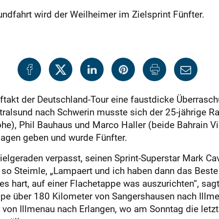
ndfahrt wird der Weilheimer im Zielsprint Fünfter.
ftakt der Deutschland-Tour eine faustdicke Überraschu
tralsund nach Schwerin musste sich der 25-jährige Ra
e), Phil Bauhaus und Marco Haller (beide Bahrain Vi
agen geben und wurde Fünfter.
Zielgeraden verpasst, seinen Sprint-Superstar Mark Cav
!“, so Steimle, „Lampaert und ich haben dann das Best
 es hart, auf einer Flachetappe was auszurichten“, sagt
appe über 180 Kilometer von Sangershausen nach Illm
von Illmenau nach Erlangen, wo am Sonntag die letz