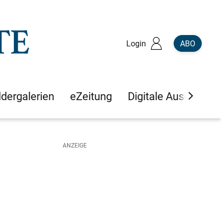
Login
ABO
ldergalerien
eZeitung
Digitale Ausgaben