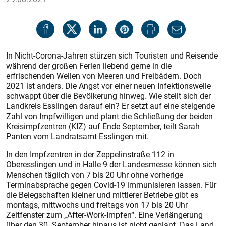
In Nicht-Corona-Jahren stürzen sich Touristen und Reisende
während der großen Ferien liebend gerne in die
erfrischenden Wellen von Meeren und Freibädern. Doch
2021 ist anders. Die Angst vor einer neuen Infektionswelle
schwappt über die Bevölkerung hinweg. Wie stellt sich der
Landkreis Esslingen darauf ein? Er setzt auf eine steigende
Zahl von Impfwilligen und plant die Schließung der beiden
Kreisimpfzentren (KIZ) auf Ende September, teilt Sarah
Panten vom Landratsamt Esslingen mit.
In den Impfzentren in der Zeppelinstraße 112 in
Oberesslingen und in Halle 9 der Landesmesse können sich
Menschen täglich von 7 bis 20 Uhr ohne vorherige
Terminabsprache gegen Covid-19 immunisieren lassen. Für
die Belegschaften kleiner und mittlerer Betriebe gibt es
montags, mittwochs und freitags von 17 bis 20 Uhr
Zeitfenster zum „After-Work-Impfen“. Eine Verlängerung
über den 30. September hinaus ist nicht ge­plant. Das Land