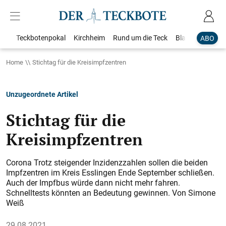
Teckbotenpokal
Kirchheim
Rund um die Teck
Blaulicht
Loka
ABO
Home
Stichtag für die Kreisimpfzentren
Unzugeordnete Artikel
Stichtag für die
Kreisimpfzentren
Corona Trotz steigender Inzidenzzahlen sollen die beiden
Impfzentren im Kreis Esslingen Ende September schließen.
Auch der Impfbus würde dann nicht mehr fahren.
Schnelltests könnten an Bedeutung gewinnen. Von Simone
Weiß
29.08.2021