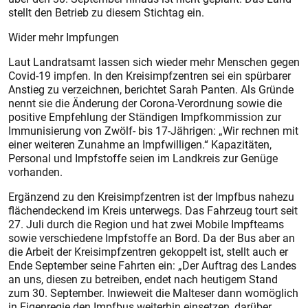
stellt den Betrieb zu diesem Stichtag ein.
Wider mehr Impfungen
Laut Landratsamt lassen sich wieder mehr Menschen gegen
Covid-19 impfen. In den Kreisimpfzentren sei ein spürbarer
Anstieg zu verzeichnen, berichtet Sarah Panten. Als Gründe
nennt sie die Änderung der Corona-Verordnung sowie die
positive Empfehlung der Ständigen Impfkommission zur
Immunisierung von Zwölf- bis 17-Jährigen: „Wir rechnen mit
einer weiteren Zunahme an Impfwilligen.“ Kapazitäten,
Personal und Impfstoffe seien im Landkreis zur Genüge
vorhanden.
Ergänzend zu den Kreisimpfzentren ist der Impfbus nahezu
flächendeckend im Kreis unterwegs. Das Fahrzeug tourt seit
27. Juli durch die Region und hat zwei Mobile Impfteams
sowie verschiedene Impfstoffe an Bord. Da der Bus aber an
die Arbeit der Kreis­impfzentren gekoppelt ist, stellt auch er
Ende September seine Fahrten ein: „Der Auftrag des Landes
an uns, diesen zu betreiben, endet nach heutigem Stand
zum 30. September. Inwieweit die Malteser dann womöglich
in Eigenregie den Impfbus weiterhin einsetzen, darüber