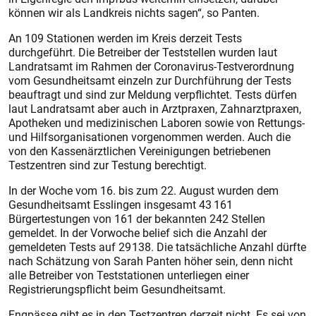
können wir als Landkreis nichts sagen“, so Panten.
An 109 Stationen werden im Kreis derzeit Tests
durchgeführt. Die Betreiber der Teststellen wurden laut
Landratsamt im Rahmen der Coronavirus-Testverordnung
vom Gesundheitsamt einzeln zur Durchführung der Tests
beauftragt und sind zur Meldung verpflichtet. Tests dürfen
laut Landratsamt aber auch in Arztpraxen, Zahnarztpraxen,
Apotheken und medizinischen Laboren sowie von Rettungs-
und Hilfsorganisationen vorgenommen werden. Auch die
von den Kassenärztlichen Vereinigungen betriebenen
Testzentren sind zur Testung berechtigt.
In der Woche vom 16. bis zum 22. August wurden dem
Gesundheitsamt Esslingen insgesamt 43 161
Bürgertestungen von 161 der bekannten 242 Stellen
gemeldet. In der Vorwoche belief sich die Anzahl der
gemeldeten Tests auf 29 138. Die tatsächliche Anzahl dürfte
nach Schätzung von Sarah Panten höher sein, denn nicht
alle Betreiber von Teststationen unterliegen einer
Registrierungspflicht beim Gesundheitsamt.
Engpässe gibt es in den Testzentren derzeit nicht. Es sei von