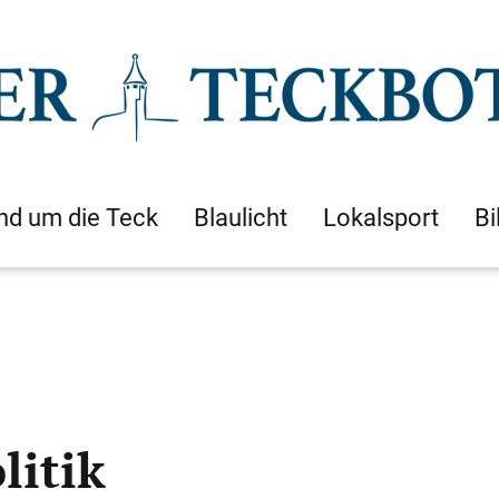
nd um die Teck
Blaulicht
Lokalsport
Bi
litik