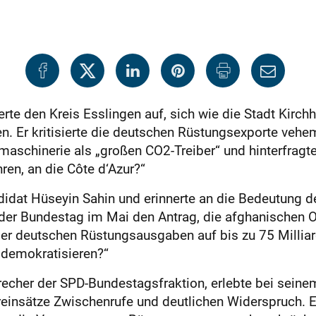
derte den Kreis Esslingen auf, sich wie die Stadt Kir
n. Er kritisierte die deutschen Rüstungsexporte veh
gsmaschinerie als „großen CO2-Treiber“ und hinterfrag
ren, an die Côte d‘Azur?“
idat Hüseyin Sahin und erinnerte an die Bedeutung de
 der Bundestag im Mai den Antrag, die afghanischen Or
g der deutschen Rüstungsausgaben auf bis zu 75 Milli
 demokratisieren?“
echer der SPD-Bundestagsfraktion, erlebte bei seinem 
reinsätze Zwischenrufe und deutlichen Widerspruch. Er