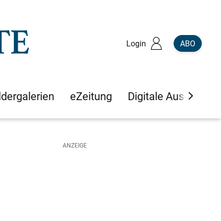
Login
ABO
ldergalerien
eZeitung
Digitale Ausgaben