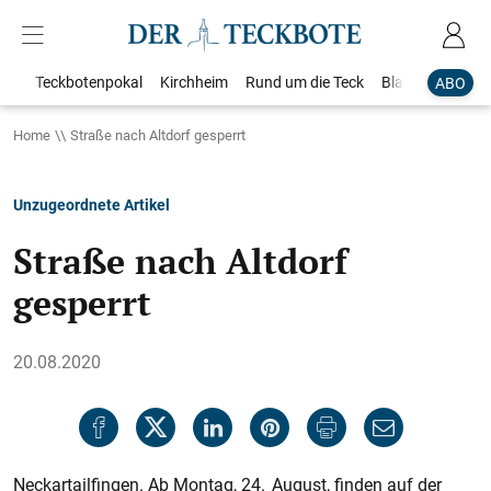
Teckbotenpokal
Kirchheim
Rund um die Teck
Blaulicht
Loka
ABO
Home
Straße nach Altdorf gesperrt
Unzugeordnete Artikel
Straße nach Altdorf
gesperrt
20.08.2020
Neckartailfingen. Ab Montag, 24. August, finden auf der