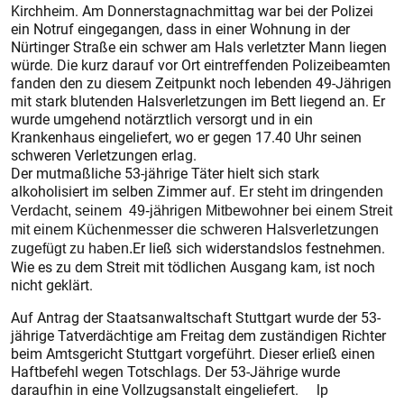
Kirchheim. Am Donnerstagnachmittag war bei der Polizei
ein Notruf eingegangen, dass in einer Wohnung in der
Nürtinger Straße ein schwer am Hals verletzter Mann liegen
würde. Die kurz darauf vor Ort eintreffenden Polizeibeamten
fanden den zu diesem Zeitpunkt noch lebenden 49-Jährigen
mit stark blutenden Halsverletzungen im Bett liegend an. Er
wurde umgehend notärztlich versorgt und in ein
Krankenhaus eingeliefert, wo er gegen 17.40 Uhr seinen
schweren Verletzungen erlag.
Der mutmaßliche 53-jährige Täter hielt sich stark
alkoholisiert im selben Zimmer auf.
Er steht im dringenden
Verdacht, seinem 49-jährigen Mitbewohner bei einem Streit
mit einem Küchenmesser die schweren Halsverletzungen
Er ließ sich widerstandslos festnehmen.
zugefügt zu haben.
Wie es zu dem Streit mit tödlichen Ausgang kam, ist noch
nicht geklärt.
Auf Antrag der Staatsanwaltschaft Stuttgart wurde der 53-
jährige Tatverdächtige am Freitag dem zuständigen Richter
beim Amtsgericht Stuttgart vorgeführt. Dieser erließ einen
Haftbefehl wegen Totschlags. Der 53-Jährige wurde
daraufhin in eine Vollzugsanstalt eingeliefert. lp