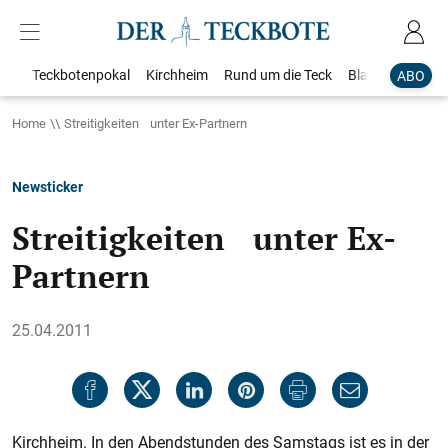
Teckbotenpokal
Kirchheim
Rund um die Teck
Blaulicht
Loka
ABO
Home
Streitigkeiten unter Ex-Partnern
Newsticker
Streitigkeiten unter Ex-
Partnern
25.04.2011
Kirchheim. In den Abendstunden des Samstags ist es in der