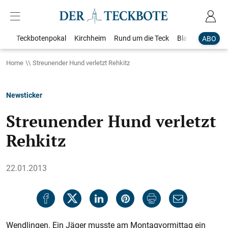
Teckbotenpokal
Kirchheim
Rund um die Teck
Blaulicht
Loka
ABO
Home
Streunender Hund verletzt Rehkitz
Newsticker
Streunender Hund verletzt
Rehkitz
22.01.2013
Wendlingen. Ein Jäger musste am Montagvormittag ein