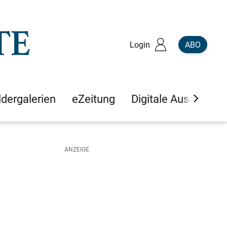
Login
ABO
ldergalerien
eZeitung
Digitale Ausgaben