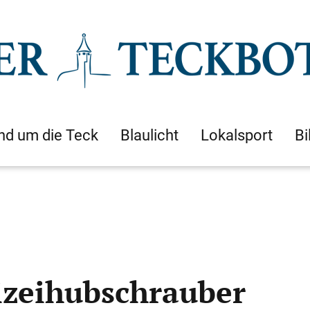
nd um die Teck
Blaulicht
Lokalsport
Bi
izeihubschrauber