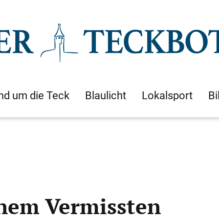
nd um die Teck
Blaulicht
Lokalsport
Bi
inem Vermissten