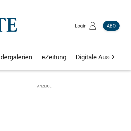
Login
ABO
ldergalerien
eZeitung
Digitale Ausgaben