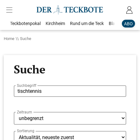
Teckbotenpokal
Kirchheim
Rund um die Teck
Blaulicht
Loka
ABO
Home
Suche
Suche
Suchbegriff
Zeitraum
Sortierung