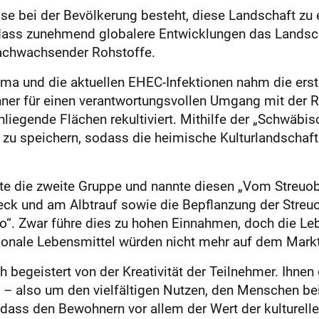
sse bei der Bevölkerung besteht, diese Landschaft zu
 dass zunehmend globalere Entwicklungen das Landsch
nachwachsender Rohstoffe.
ma und die aktuellen EHEC-Infektionen nahm die ers
r für einen verantwortungsvollen Umgang mit der R
hliegende Flächen rekultiviert. Mithilfe der „Schwäbi
l zu speichern, sodass die heimische Kulturlandschaft 
te die zweite Gruppe und nannte diesen „Vom Streuob
eck und am Albtrauf sowie die Bepflanzung der Stre
o“. Zwar führe dies zu hohen Einnahmen, doch die Le
ionale Lebensmittel würden nicht mehr auf dem Markt 
 begeistert von der Kreativität der Teilnehmer. Ihnen
 also um den vielfältigen Nutzen, den Menschen be
 dass den Bewohnern vor allem der Wert der kulturelle