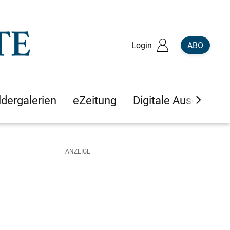
Login
ABO
ldergalerien
eZeitung
Digitale Ausgaben