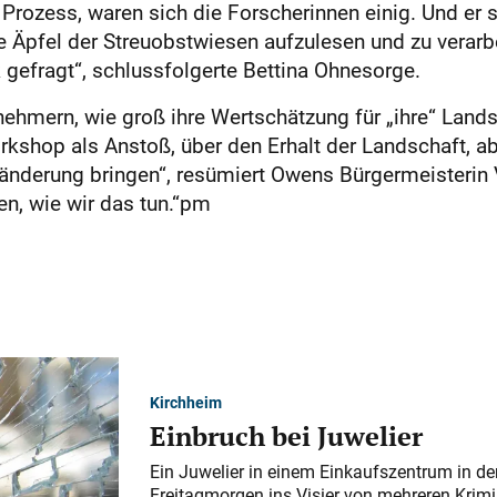
 Prozess, waren sich die Forscherinnen einig. Und er s
e Äpfel der Streuobstwiesen aufzulesen und zu verarb
ik gefragt“, schlussfolgerte Bettina Ohnesorge.
nehmern, wie groß ihre Wertschätzung für „ihre“ Land
orkshop als Anstoß, über den Erhalt der Landschaft,
änderung bringen“, resümiert Owens Bürgermeisterin V
en, wie wir das tun.“pm
Kirchheim
Einbruch bei Juwelier
Ein Juwelier in einem Einkaufszentrum in der
Freitagmorgen ins Visier von mehreren Krimi