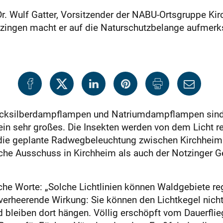
r. Wulf Gatter, Vorsitzender der NABU-Ortsgruppe Kir
ingen macht er auf die Naturschutzbelange aufmer
ecksilberdampflampen und Natriumdampflampen sind 
 sehr großes. Die Insekten werden von dem Licht re
f die geplante Radwegbeleuchtung zwischen Kirchheim
e Ausschuss in Kirchheim als auch der Notzinger Gem
che Worte: „Solche Lichtlinien können Waldgebiete reg
e verheerende Wirkung: Sie können den Lichtkegel nicht
leiben dort hängen. Völlig erschöpft vom Dauerflieg