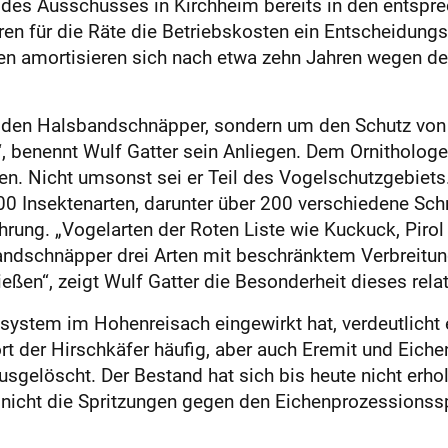
r des Ausschusses in Kirchheim bereits in den entsp
en für die Räte die Betriebskosten ein Entscheidungs
en amortisieren sich nach etwa zehn Jahren wegen de
ie den Halsbandschnäpper, sondern um den Schutz vo
“, benennt Wulf Gatter sein Anliegen. Dem Ornitholog
zen. Nicht umsonst sei er Teil des Vogelschutzgebiet
00 Insektenarten, darunter über 200 verschiedene Schm
hrung. „Vogelarten der Roten Liste wie Kuckuck, Pirol
ndschnäpper drei Arten mit beschränktem Verbreitung
en“, zeigt Wulf Gatter die Besonderheit dieses relat
system im Hohenreisach eingewirkt hat, verdeutlich
ort der Hirschkäfer häufig, aber auch Eremit und Eic
usgelöscht. Der Bestand hat sich bis heute nicht erho
 nicht die Spritzungen gegen den Eichenprozessionsspi