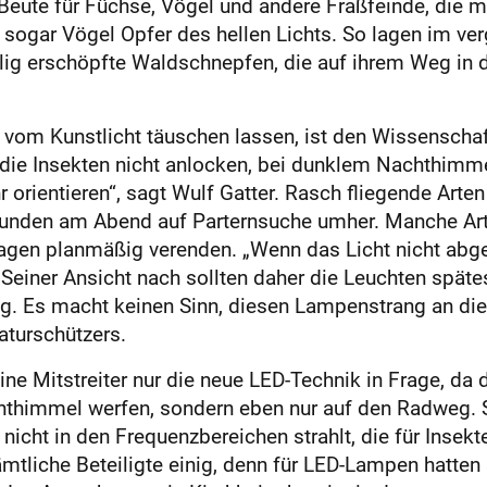
Beute für Füchse, Vögel und andere Fraßfeinde, die mit
 sogar Vögel Opfer des hellen Lichts. So lagen im 
llig erschöpfte Waldschnepfen, die auf ihrem Weg in d
om Kunstlicht täuschen lassen, ist den Wissenschaftl
die Insekten nicht anlocken, bei dunklem Nachthimmel 
r orientieren“, sagt Wulf Gatter. Rasch fliegende Arte
tunden am Abend auf Parternsuche umher. Manche Arte
usagen planmäßig verenden. „Wenn das Licht nicht abges
 Seiner Ansicht nach sollten daher die Leuchten spät
tig. Es macht keinen Sinn, diesen Lampenstrang an die
aturschützers.
ine Mitstreiter nur die neue LED-Technik in Frage, da 
hthimmel werfen, sondern eben nur auf den Radweg. 
st nicht in den Frequenzbereichen strahlt, die für Ins
ämtliche Beteiligte einig, denn für LED-Lampen hatten