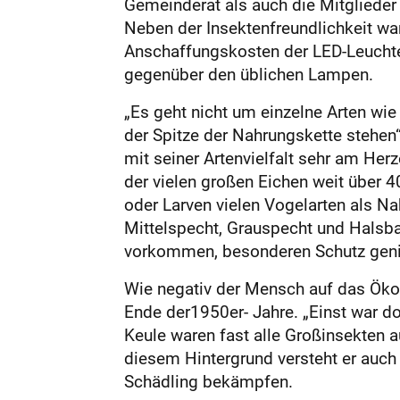
Gemeinderat als auch die Mitgliede
Neben der Insektenfreundlichkeit war
Anschaffungskos­ten der LED-Leucht
gegen­über den üblichen Lampen.
„Es geht nicht um einzelne Arten w
der Spitze der Nahrungskette stehen
mit seiner Artenvielfalt sehr am Her
der vielen großen Eichen weit über 4
oder Larven vielen Vogelarten als Na
Mittelspecht, Grauspecht und Halsba
vorkommen, besonderen Schutz genieß
Wie negativ der Mensch auf das Öko
Ende der1950er- Jahre. „Einst war d
Keule waren fast alle Großinsekten a
diesem Hintergrund versteht er auch
Schädling bekämpfen.