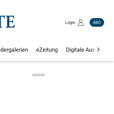
Login
ABO
ldergalerien
eZeitung
Digitale Ausgaben