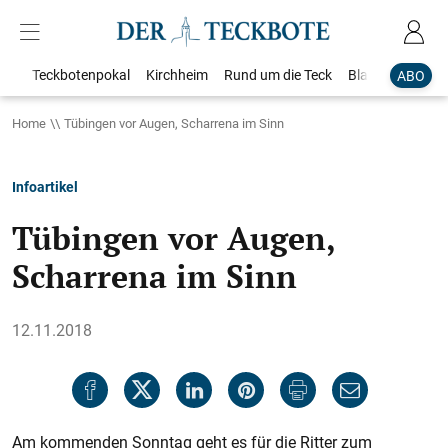
Teckbotenpokal
Kirchheim
Rund um die Teck
Blaulicht
Loka
ABO
Home
Tübingen vor Augen, Scharrena im Sinn
Infoartikel
Tübingen vor Augen,
Scharrena im Sinn
12.11.2018
Am kommenden Sonntag geht es für die Ritter zum