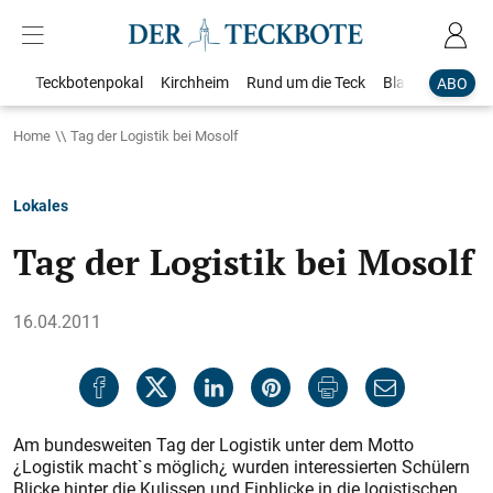
Teckbotenpokal
Kirchheim
Rund um die Teck
Blaulicht
Loka
ABO
Home
Tag der Logistik bei Mosolf
Lokales
Tag der Logistik bei Mosolf
16.04.2011
Am bundesweiten Tag der Logistik unter dem Motto
¿Logistik macht`s möglich¿ wurden interessierten Schülern
Blicke hinter die Kulissen und Einblicke in die logistischen