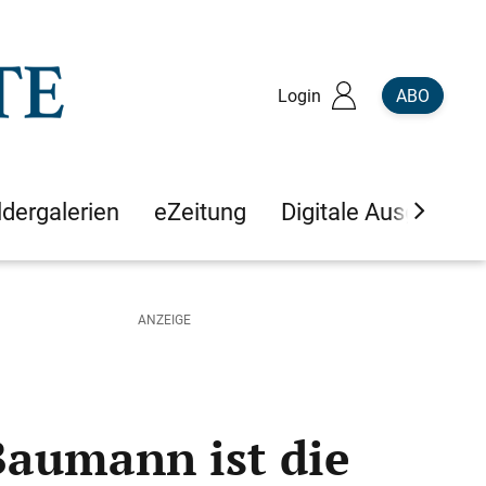
Login
ABO
ldergalerien
eZeitung
Digitale Ausgaben
Baumann ist die