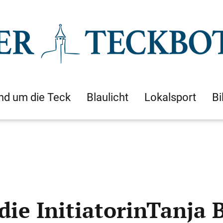
nd um die Teck
Blaulicht
Lokalsport
Bi
die InitiatorinTanja 