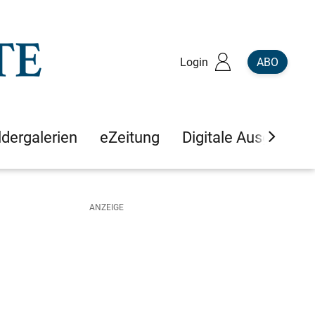
Login
ABO
ldergalerien
eZeitung
Digitale Ausgaben