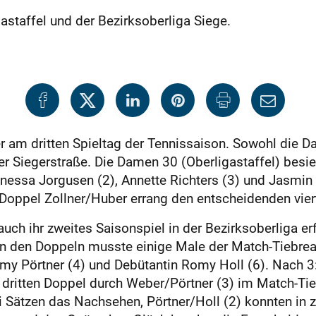
staffel und der Bezirksoberliga Siege.
r am dritten Spieltag der Tennissaison. Sowohl die 
der Siegerstraße. Die Damen 30 (Oberligastaffel) bes
nessa Jorgusen (2), Annette Richters (3) und Jasmin 
Doppel Zollner/Huber errang den entscheidenden vier
ch ihr zweites Saisonspiel in der Bezirksoberliga erf
h in den Doppeln musste einige Male der Match-Tiebre
my Pörtner (4) und Debütantin Romy Holl (6). Nach 3:
dritten Doppel durch Weber/Pörtner (3) im Match-Tie
ei Sätzen das Nachsehen, Pörtner/Holl (2) konnten in