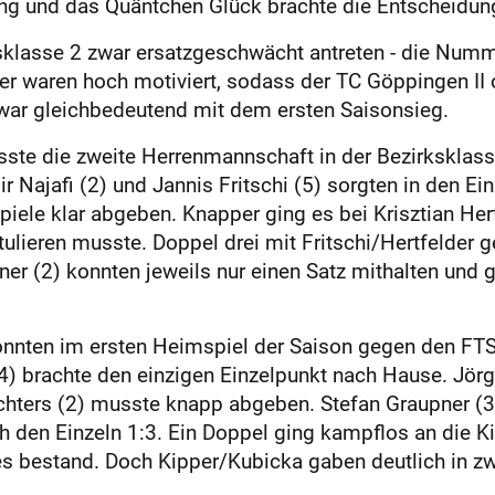
ung und das Quäntchen Glück brachte die Entscheidun
sklasse 2 zwar ersatzgeschwächt antreten - die Numm
pieler waren hoch motiviert, sodass der TC Göppingen 
war gleichbedeutend mit dem ersten Saisonsieg.
te die zweite Herrenmannschaft in der Bezirksklass
Najafi (2) und Jannis Fritschi (5) sorgten in den Ein
Spiele klar abgeben. Knapper ging es bei Krisztian Her
lieren musste. Doppel drei mit Fritschi/Hertfelder g
ner (2) konnten jeweils nur einen Satz mithalten und 
konnten im ersten Heimspiel der Saison gegen den F
 brachte den einzigen Einzelpunkt nach Hause. Jörg 
chters (2) musste knapp abgeben. Stefan Graupner (3
ch den Einzeln 1:3. Ein Doppel ging kampflos an die 
es bestand. Doch Kipper/Kubicka gaben deutlich in z