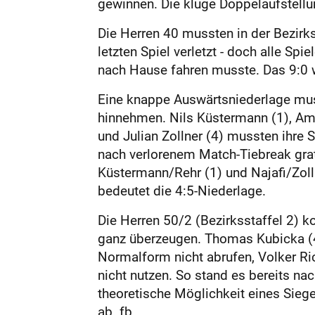
gewinnen. Die kluge Doppelaufstell
Die Herren 40 mussten in der Bezirk
letzten Spiel verletzt - doch alle S
nach Hause fahren musste. Das 9:0 
Eine knappe Auswärtsniederlage muss
hinnehmen. Nils Küstermann (1), Amir 
und Julian Zollner (4) mussten ihre 
nach verlorenem Match-Tiebreak gratu
Küstermann/Rehr (1) und Najafi/Zoll
bedeutet die 4:5-Niederlage.
Die Herren 50/2 (Bezirksstaffel 2) 
ganz überzeugen. Thomas Kubicka (4)
Normalform nicht abrufen, Volker Ri
nicht nutzen. So stand es bereits na
theoretische Möglichkeit eines Sieg
ab. fb