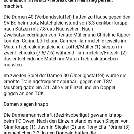
schließlich im Match-Tiebreak den Heimsieg perfekt
machten.
Die Damen 40 (Verbandsstaffel) hatten zu Hause gegen den
SV Bolheim trotz Matchgleichstand von 3:3 denkbar knapp
nach Sätzen mit 7:8 das Nachsehen. Nach
Zweisatzniederlagen von Renate Müller und ­Christine Kipper
konnten Corina Löffel und Carmen Hammelehle jeweils im
Match-Tiebreak ausgleichen. ­Löffel/­Müller (1) siegten in
zwei Tiebreaks (7:6/7:6) während Hammelehle/Fritschi (2)
das entscheidende Match im Match-Tiebreak abgeben
mussten.
Im zweiten Spiel der Damen 30 (Oberligastaffel) wurde die
erhöhte Trainingsfrequenz spürbar - gegen den TSV
Musberg gab’s ein 5:1. Alle vier Einzel und ein Doppel
gingen an den TCK.
Damen siegen knapp
Die Damenmannschaft (Be­zirks­oberliga) gewann knapp
beim TC Owen. Nach den Einzeln stand es nach Siegen von
Gina Knapp (1), Jasmin Siegler (2) und Tony Ella Pörtner (3)
ausgeglichen 3:3. In den Doppeln hatten die