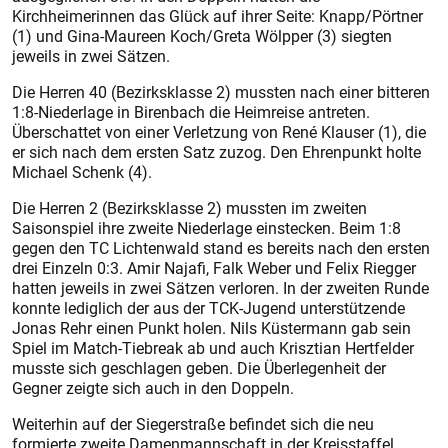
Kirchheimerinnen das Glück auf ihrer Seite: Knapp/Pörtner
(1) und Gina-­Maureen Koch/Greta Wölpper (3) siegten
jeweils in zwei Sätzen.
Die Herren 40 (Bezirksklasse 2) mussten nach einer bitteren
1:8-Niederlage in Birenbach die Heimreise antreten.
Überschattet von einer Verletzung von René Klauser (1), die
er sich nach dem ersten Satz zuzog. Den Ehrenpunkt holte
Michael Schenk (4).
Die Herren 2 (Bezirksklasse 2) mussten im zweiten
Saisonspiel ihre zweite ­Niederlage einstecken. Beim 1:8
gegen den TC Lichtenwald stand es bereits nach den ersten
drei Einzeln 0:3. Amir Najafi, Falk Weber und ­Felix Rieg­ger
hatten jeweils in zwei Sätzen verloren. In der zweiten Runde
konnte lediglich der aus der TCK-Jugend unterstützende
Jonas Rehr einen Punkt holen. Nils Küs­termann gab sein
Spiel im Match-Tiebreak ab und auch Krisz­tian Hertfelder
musste sich geschlagen geben. Die Überlegenheit der
Gegner zeigte sich auch in den Doppeln.
Weiterhin auf der Siegerstraße befindet sich die neu
formierte zweite Damenmannschaft in der Kreisstaffel.