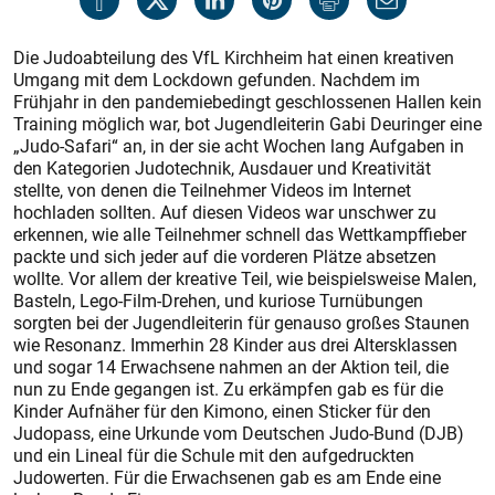
Die Judoabteilung des VfL Kirchheim hat einen kreativen
Umgang mit dem Lockdown gefunden. Nachdem im
Frühjahr in den pandemiebedingt geschlossenen Hallen kein
Training möglich war, bot Jugendleiterin Gabi Deuringer eine
„Judo-Safari“ an, in der sie acht Wochen lang Aufgaben in
den Kategorien Judotechnik, Ausdauer und Kreativität
stellte, von denen die Teilnehmer Videos im Internet
hochladen sollten. Auf diesen Videos war unschwer zu
erkennen, wie alle Teilnehmer schnell das Wettkampffieber
packte und sich jeder auf die vorderen Plätze absetzen
wollte. Vor allem der kreative Teil, wie beispielsweise Malen,
Basteln, Lego-Film-Drehen, und kuriose Turnübungen
sorgten bei der Jugendleiterin für genauso großes Staunen
wie Resonanz. Immerhin 28 Kinder aus drei Altersklassen
und sogar 14 Erwachsene nahmen an der Aktion teil, die
nun zu Ende gegangen ist. Zu erkämpfen gab es für die
Kinder Aufnäher für den Kimono, einen Sticker für den
Judopass, eine Urkunde vom Deutschen Judo-Bund (DJB)
und ein Lineal für die Schule mit den aufgedruckten
Judowerten. Für die Erwachsenen gab es am Ende eine