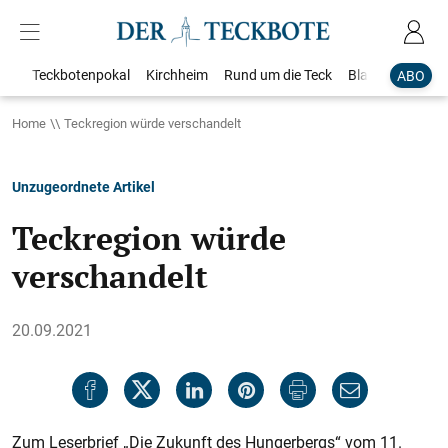
Teckbotenpokal
Kirchheim
Rund um die Teck
Blaulicht
Loka
ABO
Home
Teckregion würde verschandelt
Unzugeordnete Artikel
Teckregion würde
verschandelt
20.09.2021
Zum Leserbrief „Die Zukunft des Hungerbergs“ vom 11.