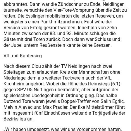
abbrannten. Dann war die Zündschnur zu Ende. Neidlingen
taumelte, versuchte den Vier-Tore-Vorsprung über die Zeit zu
retten. Die Esslinger mobilisierten die letzten Reserven, um
wenigstens einen Punkt mitzunehmen. Fast wäre der
Versuch von Erfolg gekrönt worden. Innerhalb von zehn
Minuten zwischen der 83. und 93. Minute schlugen die
Gäste mit drei Toren zurück. Doch dann war Schluss und
der Jubel unterm Reußenstein kannte keine Grenzen.
VfL mit Kantersieg
Nach diesem Clou zählt der TV Neidlingen nach zwei
Spieltagen zum erlauchten Kreis der Mannschaften ohne
Niederlage, dem als weiterer Teckverein auch der VfL
Kirchheim angehört. Wobei die Höhe des Heimsiegs (6:1)
gegen SPV 05 Nürtingen überraschte, aber aufgrund der
spielerischen Überlegenheit in Ordnung ging. Das halbe
Dutzend Tore waren jeweils Doppel-Treffer von Salih Egrlic,
Melvin Alavac und Max Pradler. Der fixe Mittelstürmer führt
mit insgesamt fünf Einschüssen weiter die Torjägerliste der
Bezirksliga an.
„Wir haben umgesetzt, was wir uns vorgenommen hatten.