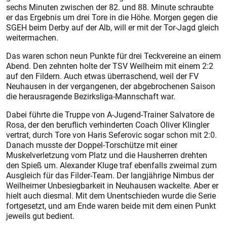
sechs Minuten zwischen der 82. und 88. Minute schraubte
er das Ergebnis um drei Tore in die Höhe. Morgen gegen die
SGEH beim Derby auf der Alb, will er mit der Tor-Jagd gleich
weitermachen.
Das waren schon neun Punkte für drei Teckvereine an einem
Abend. Den zehnten holte der TSV Weilheim mit einem 2:2
auf den Fildern. Auch etwas überraschend, weil der FV
Neuhausen in der vergangenen, der abgebrochenen Saison
die herausragende Bezirksliga-Mannschaft war.
Dabei führte die Truppe von A-Jugend-Trainer Salvatore de
Rosa, der den beruflich verhinderten Coach Oliver Klingler
vertrat, durch Tore von Haris Seferovic sogar schon mit 2:0.
Danach musste der Doppel-Torschütze mit einer
Muskelverletzung vom Platz und die Hausherren drehten
den Spieß um. Alexander Kluge traf ebenfalls zweimal zum
Ausgleich für das Filder-Team. Der langjährige Nimbus der
Weilheimer Unbesiegbarkeit in Neuhausen wackelte. Aber er
hielt auch diesmal. Mit dem Unentschieden wurde die Serie
fortgesetzt, und am Ende waren beide mit dem einen Punkt
jeweils gut bedient.