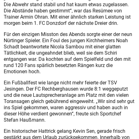
Die Abwehr stand stabil und hat kaum etwas zugelassen.
Die Abstände haben gestimmt“, war das Resümee von
Trainer Armin Ohran. Mit einer ähnlich starken Leistung ist
morgen beim 1. FC Donzdorf der nächste Dreier drin.
Für den einzigen Misston des Abends sorgte einer der neun
Nürtinger Spieler. Ein Foul des jungen Kirchheimers Noah
Schadt beantwortete Nicola Sambou mit einer glatten
Tätlichkeit, die ungeahndet blieb, weil sie dem Schiri
entgangen war. Da kochten auf dem Spielfeld und den mit
rund 120 Fans spärlich besetzten Rängen kurz die
Emotionen hoch.
Ein Fußballfest wie lange nicht mehr feierte der TSV
Jesingen. Der FC Rechberghausen wurde 8:1 weggeputzt
und die neue Lautsprecheranlage am Platz mit den vielen
Toransagen gleich gebührend eingeweiht. „Wir sind sehr gut
ins Spiel gekommen, waren aggressiv und haben auch in
dieser Höhe verdient gewonnen“, freute sich Sportchef
Stefan Haußmann.
Ein historischer Hattrick gelang Kevin Sen, gerade frisch
gestärkt aus dem Urlaub zurückgekommen. Innerhalb von