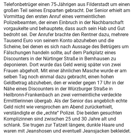
Telefonbetrüger einen 75-Jährigen aus Filderstadt um einen
großen Teil seines Ersparten gebracht. Der Senior erhielt am
Vormittag den ersten Anruf eines vermeintlichen
Polizeibeamten, der einen Einbruch in der Nachbarschaft
vorgaukelte und behauptete, dass auch sein Hab und Gut
bedroht sei. Der Anrufer brachte den Rentner dazu, mehrere
Tausend Euro von seinem Konto abzuheben und die
Scheine, bei denen es sich nach Aussage des Betrügers um
Fälschungen handeln sollte, auf dem Parkplatz eines
Discounters in der Nürtinger Straße in Bernhausen zu
deponieren. Dort wurde das Geld wenig später von zwei
Frauen abgeholt. Mit einer ähnlichen Masche wurde er am
selben Tag noch einmal dazu gebracht, einen hohen
Geldbetrag abzuheben, den er wieder gegen 17 Uhr in der
Nähe eines Discounters in der Würzburger Straße in
Heilbronn-Frankenbach an zwei vermeintliche verdeckte
Ermittlerinnen übergab. Als der Senior das angeblich echte
Geld nicht wie versprochen am Abend zurückerhielt,
verständigte er die „echte“ Polizei. Die beiden gesuchten
Komplizinnen sind zwischen 25 und 30 Jahre alt und
schlank. Sie trugen zur Tatzeit längere, dunkle Haare und
waren mit Jeanshosen und eventuell Jeansjacken bekleidet.