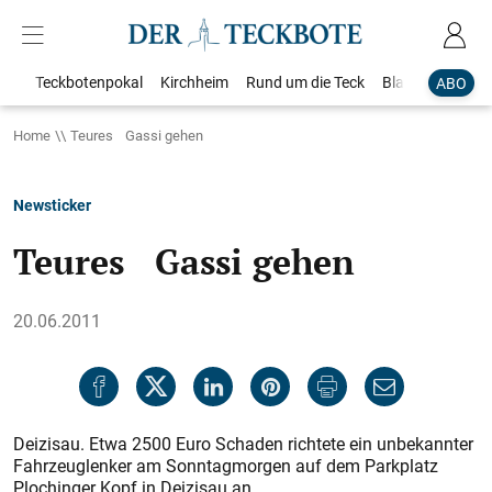
Teckbotenpokal
Kirchheim
Rund um die Teck
Blaulicht
Loka
ABO
Home
Teures Gassi gehen
Newsticker
Teures Gassi gehen
20.06.2011
Deizisau. Etwa 2500 Euro Schaden richtete ein unbekannter
Fahrzeuglenker am Sonntagmorgen auf dem Parkplatz
Plochinger Kopf in Deizisau an.