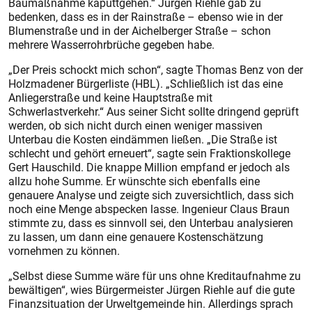
Baumaßnahme kaputtgehen.“ Jürgen Riehle gab zu
bedenken, dass es in der Rainstraße – ebenso wie in der
Blumenstraße und in der Aichelberger Straße – schon
mehrere Wasserrohrbrüche gegeben habe.
„Der Preis schockt mich schon“, sagte Thomas Benz von der
Holzmadener Bürgerliste (HBL). „Schließlich ist das eine
Anliegerstraße und keine Hauptstraße mit
Schwerlastverkehr.“ Aus seiner Sicht sollte dringend geprüft
werden, ob sich nicht durch einen weniger massiven
Unterbau die Kosten eindämmen ließen. „Die Straße ist
schlecht und gehört erneuert“, sagte sein Fraktionskollege
Gert Hauschild. Die knappe Million empfand er jedoch als
allzu hohe Summe. Er wünschte sich ebenfalls eine
genauere Analyse und zeigte sich zuversichtlich, dass sich
noch eine Menge abspecken lasse. Ingenieur Claus Braun
stimmte zu, dass es sinnvoll sei, den Unterbau analysieren
zu lassen, um dann eine genauere Kostenschätzung
vornehmen zu können.
„Selbst diese Summe wäre für uns ohne Kreditaufnahme zu
bewältigen“, wies Bürgermeister Jürgen Riehle auf die gute
Finanzsituation der Urweltgemeinde hin. Allerdings sprach