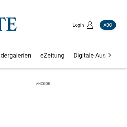
Login
ABO
ldergalerien
eZeitung
Digitale Ausgaben