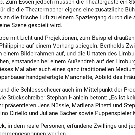
b. Zum Essen jedoch müssen die Theatergäste ein S
für die die Theatermacher eigens eine zusätzliche Bü
 an die frische Luft zu einem Spaziergang durch die Al
ine Szene gespielt wird.
uppe mit Licht und Projektionen, zum Beispiel drauße
Philippine auf einem Vorhang spiegeln. Bertholds Zwi
 in einem Bilderrahmen auf, und die Untaten des Lim
sehen, entstanden bei einem Außendreh auf der Limb
dieses Mal aber auch eines ganz traditionellen Medi
penbauer handgefertigte Marionette, Abbild des Fräul
 und die Schlossscheuer auch im Mittelpunkt der Prod
ie Stückschreiber Stephan Hänlein betont: „Es ist kein
ehr präsentieren Jens Nüssle, Marilena Pinetti und Ste
Lino Ciriello und Juliane Bacher sowie Puppenspieler
ck, in dem reale Personen, erfundene Zwillinge und j
zusammengesponnen werden.