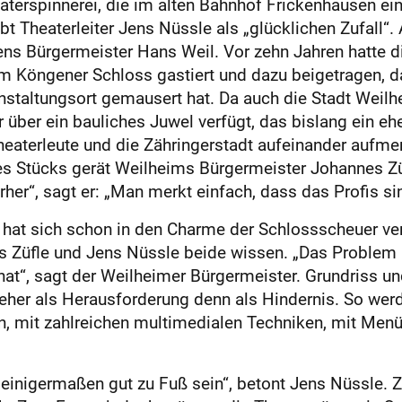
terspinnerei, die im alten Bahnhof Frickenhausen ein 
heaterleiter Jens Nüssle als „glücklichen Zufall“. A
ns Bürgermeister Hans Weil. Vor zehn Jahren hatte d
im Köngener Schloss gas­tiert und dazu beigetragen, 
nstaltungsort gemausert hat. Da auch die Stadt Weilh
er ein bauliches Juwel verfügt, das bislang ein eher 
eaterleute und die Zähringerstadt aufeinander aufmer
es Stücks gerät Weilheims Bürgermeister Johannes Z
rher“, sagt er: „Man merkt einfach, dass das Profis si
 hat sich schon in den Charme der Schlossscheuer ve
s Züfle und Jens Nüssle beide wissen. „Das Problem 
 hat“, sagt der Weilheimer Bürgermeis­ter. Grundriss
r eher als Herausforderung denn als Hindernis. So wer
en, mit zahlreichen multimedialen Techniken, mit Me
einigermaßen gut zu Fuß sein“, betont Jens Nüssle. Zw