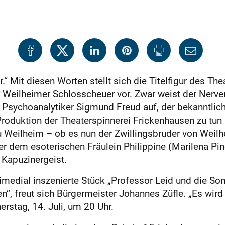
.“ Mit diesen Worten stellt sich die Titelfigur des Th
Weilheimer Schlosscheuer vor. Zwar weist der Nerven
m Psychoanalytiker Sigmund Freud auf, der bekanntlic
 Produktion der Theaterspinnerei Frickenhausen zu tun
eilheim – ob es nun der Zwillingsbruder von Weilhe
itter dem esoterischen Fräulein Philippine (Marilena Pin
 Kapuzinergeist.
imedial inszenierte Stück „Professor Leid und die So
en“, freut sich Bürgermeister Johannes Züfle. „Es wird
rstag, 14. Juli, um 20 Uhr.