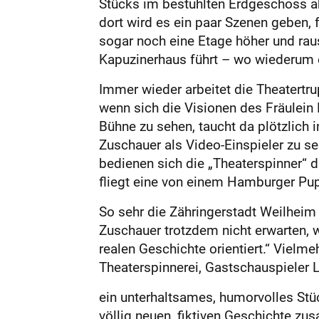
Stücks im bestuhlten Erdgeschoss a
dort wird es ein paar Szenen geben, 
sogar noch eine Etage höher und raus
Kapuzinerhaus führt – wo wiederum e
Immer wieder arbeitet die Theatertr
wenn sich die Visionen des Fräulein 
Bühne zu sehen, taucht da plötzlich
Zuschauer als Video-Einspieler zu 
bedienen sich die „Theaterspinner“ 
fliegt eine von einem Hamburger Pup
So sehr die Zähringerstadt Weilheim
Zuschauer trotzdem nicht erwarten, w
realen Geschichte orientiert.“ Vielm
Theaterspinnerei, Gastschauspieler 
ein unterhaltsames, humorvolles Stü
völlig neuen, fiktiven Geschichte 