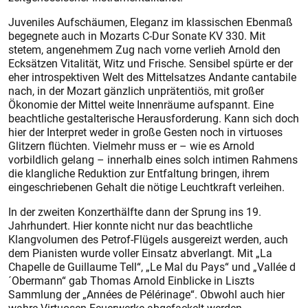
Juveniles Aufschäumen, Eleganz im klassischen Ebenmaß
begegnete auch in Mozarts C-Dur Sonate KV 330. Mit
stetem, angenehmem Zug nach vorne verlieh Arnold den
Ecksätzen Vitalität, Witz und Frische. Sensibel spürte er der
eher introspektiven Welt des Mittelsatzes Andante cantabile
nach, in der Mozart gänzlich unprätentiös, mit großer
Ökonomie der Mittel weite Innenräume aufspannt. Eine
beachtliche gestalterische Herausforderung. Kann sich doch
hier der Interpret weder in große Gesten noch in virtuoses
Glitzern flüchten. Vielmehr muss er – wie es Arnold
vorbildlich gelang – innerhalb eines solch intimen Rahmens
die klangliche Reduktion zur Entfaltung bringen, ihrem
eingeschriebenen Gehalt die nötige Leuchtkraft verleihen.
In der zweiten Konzerthälfte dann der Sprung ins 19.
Jahrhundert. Hier konnte nicht nur das beachtliche
Klangvolumen des Petrof-Flügels ausgereizt werden, auch
dem Pianisten wurde voller Einsatz abverlangt. Mit „La
Chapelle de Guillaume Tell“, „Le Mal du Pays“ und „Vallée d
´Obermann“ gab Thomas Arnold Einblicke in Liszts
Sammlung der „Années de Pélérinage“. Obwohl auch hier