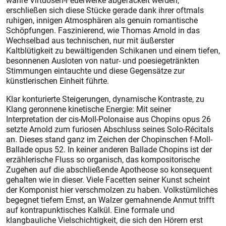
wahre Virtuosen-Feuerwerke abgefackelt werden,
erschließen sich diese Stücke gerade dank ihrer oftmals
ruhigen, innigen Atmosphären als genuin romantische
Schöpfungen. Faszinierend, wie Thomas Arnold in das
Wechselbad aus technischen, nur mit äußerster
Kaltblütigkeit zu bewältigenden Schikanen und einem tiefen,
besonnenen Ausloten von natur- und poesiegetränkten
Stimmungen eintauchte und diese Gegensätze zur
künstlerischen Einheit führte.
Klar konturierte Steigerungen, dynamische Kontraste, zu
Klang geronnene kinetische Energie: Mit seiner
Interpretation der cis-Moll-Polonaise aus Chopins opus 26
setzte Arnold zum furiosen Abschluss seines Solo-Récitals
an. Dieses stand ganz im Zeichen der Chopinschen f-Moll-
Ballade opus 52. In keiner anderen Ballade Chopins ist der
erzählerische Fluss so organisch, das kompositorische
Zugehen auf die abschließende Apotheose so konsequent
gehalten wie in dieser. Viele Facetten seiner Kunst scheint
der Komponist hier verschmolzen zu haben. Volkstümliches
begegnet tiefem Ernst, an Walzer gemahnende Anmut trifft
auf kontrapunktisches Kalkül. Eine formale und
klangbauliche Vielschichtigkeit, die sich den Hörern erst