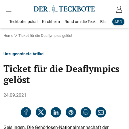
Teckbotenpokal
Kirchheim
Rund um die Teck
Blaulicht
Loka
ABO
Home
Ticket für die Deaflympics gelöst
Unzugeordnete Artikel
Ticket für die Deaflympics
gelöst
24.09.2021
Geislingen. Die Gehörlosen-Natio­nalmannschaft der