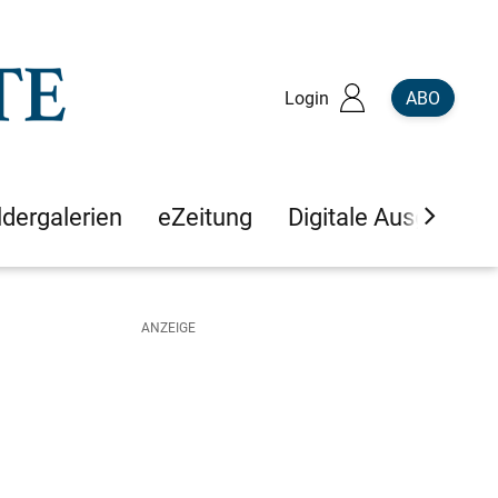
Login
ABO
ldergalerien
eZeitung
Digitale Ausgaben