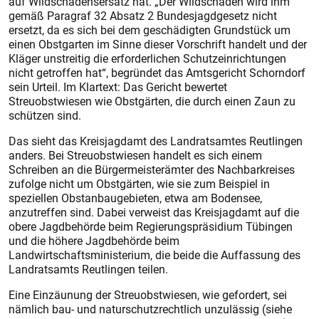
auf Wildschadensersatz hat. „Der Wildschaden wird ihm
gemäß Paragraf 32 Absatz 2 Bundesjagdgesetz nicht
ersetzt, da es sich bei dem geschädigten Grundstück um
einen Obstgarten im Sinne dieser Vorschrift handelt und der
Kläger unstreitig die erforderlichen Schutzeinrichtungen
nicht getroffen hat“, begründet das Amtsgericht Schorndorf
sein Urteil. Im Klartext: Das Gericht bewertet
Streuobstwiesen wie Obstgärten, die durch einen Zaun zu
schützen sind.
Das sieht das Kreisjagdamt des Landratsamtes Reutlingen
anders. Bei Streuobstwiesen handelt es sich einem
Schreiben an die Bürgermeisterämter des Nachbarkreises
zufolge nicht um Obstgärten, wie sie zum Beispiel in
speziellen Obstanbaugebieten, etwa am Bodensee,
anzutreffen sind. Dabei verweist das Kreisjagdamt auf die
obere Jagdbehörde beim Regierungspräsidium Tübingen
und die höhere Jagdbehörde beim
Landwirtschaftsministerium, die beide die Auffassung des
Landratsamts Reutlingen teilen.
Eine Einzäunung der Streuobstwiesen, wie gefordert, sei
nämlich bau- und naturschutzrechtlich unzulässig (siehe