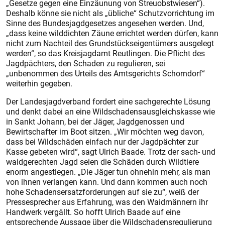
„Gesetze gegen eine Einzäunung von Streuobstwiesen“).
Deshalb könne sie nicht als „übliche“ Schutzvorrichtung im
Sinne des Bundesjagdgesetzes angesehen werden. Und,
„dass keine wilddichten Zäune errichtet werden dürfen, kann
nicht zum Nachteil des Grundstückseigentümers ausgelegt
werden“, so das Kreisjagdamt Reutlingen. Die Pflicht des
Jagdpächters, den Schaden zu regulieren, sei
„unbenommen des Urteils des Amtsgerichts Schorndorf“
weiterhin gegeben.
Der Landesjagdverband fordert eine sachgerechte Lösung
und denkt dabei an eine Wildschadensausgleichskasse wie
in Sankt Johann, bei der Jäger, Jagdgenossen und
Bewirtschafter im Boot sitzen. „Wir möchten weg davon,
dass bei Wildschäden einfach nur der Jagdpächter zur
Kasse gebeten wird“, sagt Ulrich Baade. Trotz der sach- und
waidgerechten Jagd seien die Schäden durch Wildtiere
enorm angestiegen. „Die Jäger tun ohnehin mehr, als man
von ihnen verlangen kann. Und dann kommen auch noch
hohe Schadensersatzforderungen auf sie zu“, weiß der
Pressesprecher aus Erfahrung, was den Waidmännern ihr
Handwerk vergällt. So hofft Ulrich Baade auf eine
entsprechende Aussage über die Wildschadensregulierung