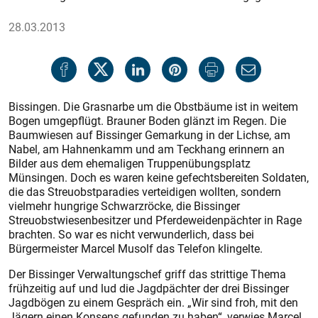
28.03.2013
Bissingen. Die Grasnarbe um die Obstbäume ist in weitem
Bogen umgepflügt. Brauner Boden glänzt im Regen. Die
Baumwiesen auf Bis­sin­ger Gemarkung in der Lichse, am
Nabel, am Hahnenkamm und am Teckhang erinnern an
Bilder aus dem ehemaligen Truppenübungsplatz
Münsingen. Doch es waren keine gefechtsbereiten Soldaten,
die das Streuobstparadies verteidigen wollten, sondern
vielmehr hungrige Schwarzröcke, die Bissinger
Streuobstwiesenbesitzer und Pferdeweidenpächter in Rage
brachten. So war es nicht verwunderlich, dass bei
Bürgermeister Marcel Musolf das Telefon klingelte.
Der Bissinger Verwaltungschef griff das strittige Thema
frühzeitig auf und lud die Jagdpächter der drei Bissinger
Jagdbögen zu einem Gespräch ein. „Wir sind froh, mit den
Jägern einen Konsens gefunden zu haben“, verwies Marcel