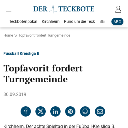
Teckbotenpokal
Kirchheim
Rund um die Teck
Blaulicht
Loka
ABO
Home
Topfavorit fordert Turngemeinde
Fussball Kreisliga B
Topfavorit fordert
Turngemeinde
30.09.2019
Kirchheim. Der achte Spieltag in der Fußball-Kreisliga B,