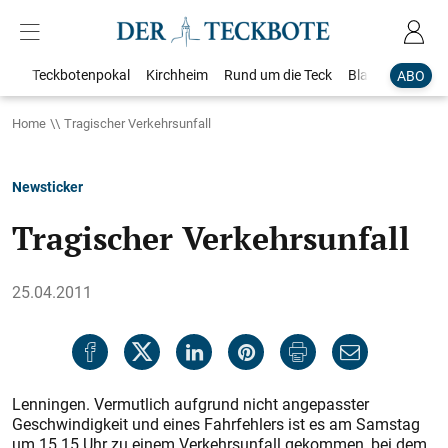
Teckbotenpokal
Kirchheim
Rund um die Teck
Blaulicht
Loka
ABO
Home
Tragischer Verkehrsunfall
Newsticker
Tragischer Verkehrsunfall
25.04.2011
Lenningen. Vermutlich aufgrund nicht angepasster
Geschwindigkeit und eines Fahrfehlers ist es am Samstag
um 15.15 Uhr zu einem Verkehrsunfall gekommen, bei dem