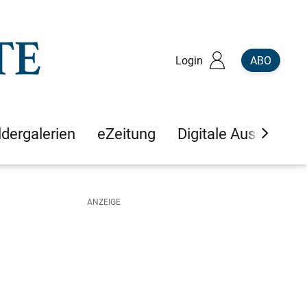
Login
ABO
ldergalerien
eZeitung
Digitale Ausgaben