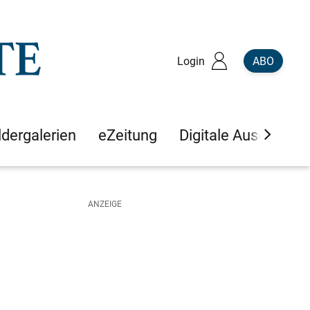
Login
ABO
ldergalerien
eZeitung
Digitale Ausgaben