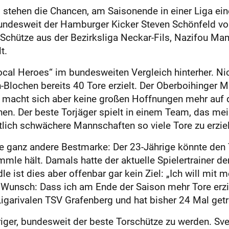
s stehen die Chancen, am Saisonende in einer Liga eine
 bundesweit der Hamburger Kicker Steven Schönfeld v
e Schütze aus der Bezirksliga Neckar-Fils, Nazifou 
t.
„Local Heroes“ im bundesweiten Vergleich hinterher. 
Blochen bereits 40 Tore erzielt. Der Oberboihinger M
, macht sich aber keine großen Hoffnungen mehr auf
en. Der beste Torjäger spielt in einem Team, das meis
tlich schwächere Mannschaften so viele Tore zu erziel
ne ganz andere Bestmarke: Der 23-Jährige könnte den 
mle hält. Damals hatte der aktuelle Spielertrainer d
dle ist dies aber offenbar gar kein Ziel: „Ich will mit
en Wunsch: Dass ich am Ende der Saison mehr Tore erz
 Ligarivalen TSV Grafenberg und hat bisher 24 Mal getr
eriger, bundesweit der beste Torschütze zu werden. Sve