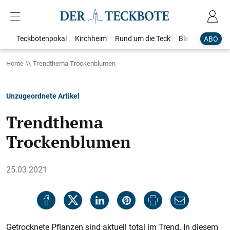
Teckbotenpokal
Kirchheim
Rund um die Teck
Blaulicht
Loka
ABO
Home
Trendthema Trockenblumen
Unzugeordnete Artikel
Trendthema
Trockenblumen
25.03.2021
Getrocknete Pflanzen sind aktuell total im Trend. In diesem