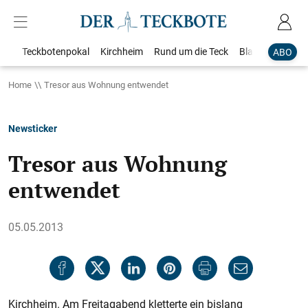
Teckbotenpokal
Kirchheim
Rund um die Teck
Blaulicht
Loka
ABO
Home
Tresor aus Wohnung entwendet
Newsticker
Tresor aus Wohnung
entwendet
05.05.2013
Kirchheim. Am Freitagabend kletterte ein bislang