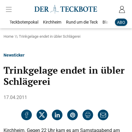
Teckbotenpokal
Kirchheim
Rund um die Teck
Blaulicht
Loka
ABO
Home
Trinkgelage endet in übler Schlägerei
Newsticker
Trinkgelage endet in übler
Schlägerei
17.04.2011
Kirchheim. Gegen 22 Uhr kam es am Samstagabend am