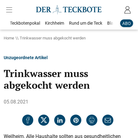
Teckbotenpokal
Kirchheim
Rund um die Teck
Blaulicht
Loka
ABO
Home
Trinkwasser muss abgekocht werden
Unzugeordnete Artikel
Trinkwasser muss
abgekocht werden
05.08.2021
Weilheim. Alle Haushalte sollten aus gesundheitlichen