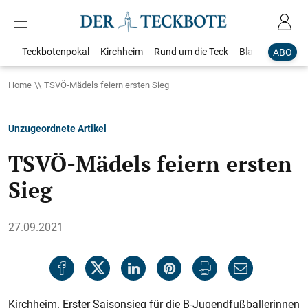
Teckbotenpokal
Kirchheim
Rund um die Teck
Blaulicht
Loka
ABO
Home
TSVÖ-Mädels feiern ersten Sieg
Unzugeordnete Artikel
TSVÖ-Mädels feiern ersten
Sieg
27.09.2021
Kirchheim. Erster Saisonsieg für die B-Jugendfußballerinnen