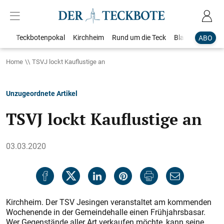
Teckbotenpokal
Kirchheim
Rund um die Teck
Blaulicht
Loka
ABO
Home
TSVJ lockt Kauflustige an
Unzugeordnete Artikel
TSVJ lockt Kauflustige an
03.03.2020
Kirchheim. Der TSV Jesingen veranstaltet am kommenden
Wochenende in der Gemeindehalle einen Frühjahrsbasar.
Wer Gegenstände aller Art verkaufen möchte, kann seine