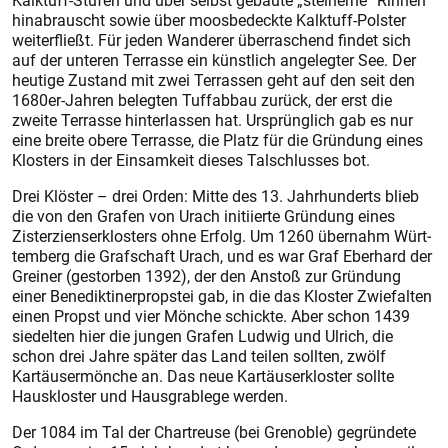
Kalktuff-Stufen und über selbst gebaute „steinerne“ Rinnen
hinabrauscht sowie über moosbedeckte Kalktuff-Polster
weiterfließt. Für jeden Wanderer überraschend findet sich
auf der unteren Terrasse ein künstlich angelegter See. Der
heutige Zustand mit zwei Terrassen geht auf den seit den
1680er-Jahren belegten Tuffabbau zurück, der erst die
zweite Terrasse hinterlassen hat. Ursprünglich gab es nur
eine breite obere Terrasse, die Platz für die Gründung eines
Klosters in der Einsamkeit dieses Talschlusses bot.
Drei Klöster – drei Orden: Mitte des 13. Jahrhunderts blieb
die von den Grafen von Urach initiierte Gründung eines
Zisterzienserklosters ohne Erfolg. Um 1260 übernahm Würt­
temberg die Grafschaft Urach, und es war Graf Eberhard der
Greiner (gestorben 1392), der den Anstoß zur Gründung
einer Benediktinerprops­tei gab, in die das Kloster Zwiefalten
einen Propst und vier Mönche schickte. Aber schon 1439
siedelten hier die jungen Grafen Ludwig und Ulrich, die
schon drei Jahre später das Land teilen sollten, zwölf
Kartäusermönche an. Das neue Kartäuserklos­ter sollte
Hauskloster und Hausgrablege werden.
Der 1084 im Tal der Chartreuse (bei Grenoble) gegründete