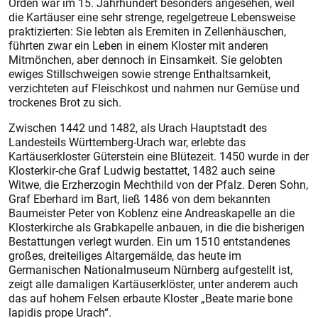
Orden war im 15. Jahrhundert besonders angesehen, weil
die Kartäuser eine sehr strenge, regelgetreue Lebensweise
praktizierten: Sie lebten als Eremiten in Zellenhäuschen,
führten zwar ein Leben in einem Kloster mit anderen
Mitmönchen, aber dennoch in Einsamkeit. Sie gelobten
ewiges Stillschweigen sowie strenge Enthaltsamkeit,
verzichteten auf Fleischkost und nahmen nur Gemüse und
trockenes Brot zu sich.
Zwischen 1442 und 1482, als Urach Hauptstadt des
Landesteils Württemberg-Urach war, erlebte das
Kartäuserkloster Güterstein eine Blütezeit. 1450 wurde in der
Klosterkir-che Graf Ludwig bestattet, 1482 auch seine
Witwe, die Erzherzogin Mechthild von der Pfalz. Deren Sohn,
Graf Eberhard im Bart, ließ 1486 von dem bekannten
Baumeister Peter von Kob­lenz eine Andreaskapelle an die
Klosterkirche als Grabkapelle anbauen, in die die bisherigen
Bestattungen verlegt wurden. Ein um 1510 entstandenes
großes, dreiteiliges Altargemälde, das heute im
Germanischen Nationalmuseum Nürnberg aufgestellt ist,
zeigt alle damaligen Kartäuser­klöster, unter anderem auch
das auf hohem Felsen erbaute Kloster „Beate marie bone
lapidis prope Urach“.