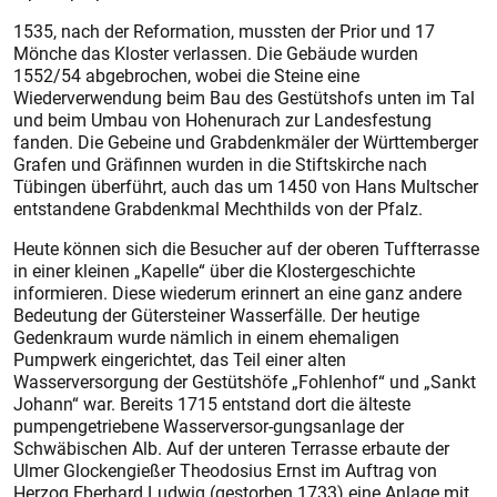
1535, nach der Reformation, muss­ten der Prior und 17
Mönche das Kloster verlassen. Die Gebäude wurden
1552/54 abgebrochen, wobei die Steine eine
Wiederverwendung beim Bau des Gestütshofs unten im Tal
und beim Umbau von Hohenurach­ zur Landesfestung
fanden. Die Gebeine und Grabdenkmäler der Würt­temberger
Grafen und Gräfinnen wurden in die Stiftskirche nach
Tübingen überführt, auch das um 1450 von Hans Multscher
entstandene Grabdenkmal Mechthilds von der Pfalz.
Heute können sich die Besucher auf der oberen Tuffterrasse
in einer kleinen „Kapelle“ über die Klostergeschichte
informieren. Diese wiederum erinnert an eine ganz andere
Bedeutung der Gütersteiner Wasserfälle. Der heutige
Gedenkraum wurde nämlich in einem ehemaligen
Pumpwerk eingerichtet, das Teil einer alten
Wasserversorgung der Gestütshöfe „Fohlenhof“ und „Sankt
Johann“ war. Bereits 1715 entstand dort die älteste
pumpengetriebene Wasserversor-gungsanlage der
Schwäbischen Alb. Auf der unteren Terrasse erbaute der
Ulmer Glockengießer Theodosius Ernst im Auftrag von
Herzog Eberhard Ludwig (gestorben 1733) eine Anlage mit