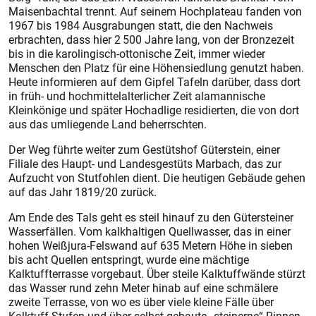
Maisenbachtal trennt. Auf seinem Hochplateau fanden von
1967 bis 1984 Ausgrabungen statt, die den Nachweis
erbrachten, dass hier 2 500 Jahre lang, von der Bronzezeit
bis in die karolingisch-ottonische Zeit, immer wieder
Menschen den Platz für eine Höhensiedlung genutzt haben.
Heute informieren auf dem Gipfel Tafeln darüber, dass dort
in früh- und hochmittelalterlicher Zeit alamannische
Kleinkönige und später Hochadlige residierten, die von dort
aus das umliegende Land beherrschten.
Der Weg führte weiter zum Gestütshof Güterstein, einer
Filiale des Haupt- und Landesgestüts Marbach, das zur
Aufzucht von Stutfohlen dient. Die heutigen Gebäude gehen
auf das Jahr 1819/20 zurück.
Am Ende des Tals geht es steil hinauf zu den Gütersteiner
Wasserfällen. Vom kalkhaltigen Quellwasser, das in einer
hohen Weißjura-Felswand auf 635 Metern Höhe in sieben
bis acht Quellen entspringt, wurde eine mächtige
Kalktuffterrasse vorgebaut. Über steile Kalktuffwände stürzt
das Wasser rund zehn Meter hinab auf eine schmälere
zweite Terrasse, von wo es über viele kleine Fälle über