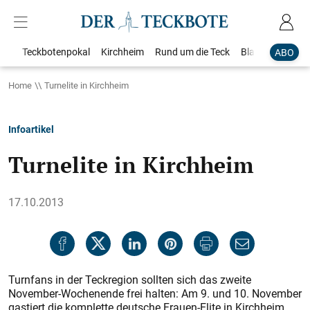
Teckbotenpokal
Kirchheim
Rund um die Teck
Blaulicht
Loka
ABO
Home
Turnelite in Kirchheim
Infoartikel
Turnelite in Kirchheim
17.10.2013
Turnfans in der Teckregion sollten sich das zweite
November-Wochenende frei halten: Am 9. und 10. November
gastiert die komplette deutsche Frauen-Elite in Kirchheim,