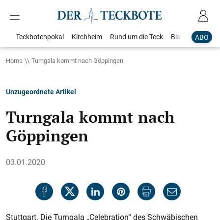
Teckbotenpokal
Kirchheim
Rund um die Teck
Blaulicht
Loka
ABO
Home
Turngala kommt nach Göppingen
Unzugeordnete Artikel
Turngala kommt nach
Göppingen
03.01.2020
Stuttgart. Die Turngala „Celebration“ des Schwäbischen