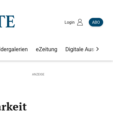
Login
ABO
ldergalerien
eZeitung
Digitale Ausgaben
rkeit