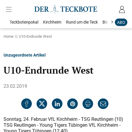
Teckbotenpokal
Kirchheim
Rund um die Teck
Blaulicht
Loka
ABO
Home
U10-Endrunde West
Unzugeordnete Artikel
U10-Endrunde West
23.02.2019
Sonntag, 24. Februar VfL Kirchheim - TSG Reutlingen (10)
TSG Reutlingen - Young Tigers Tübingen VfL Kirchheim -
Young Tigers Tübingen (12.40)