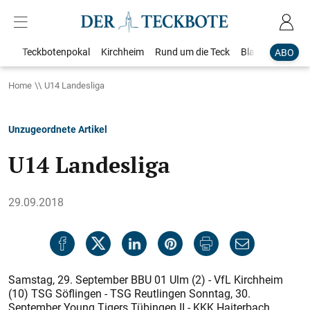
Teckbotenpokal
Kirchheim
Rund um die Teck
Blaulicht
Loka
ABO
Home
U14 Landesliga
Unzugeordnete Artikel
U14 Landesliga
29.09.2018
Samstag, 29. September BBU 01 Ulm (2) - VfL Kirchheim
(10) TSG Söflingen - TSG Reutlingen Sonntag, 30.
September Young Tigers Tübingen II - KKK Haiterbach