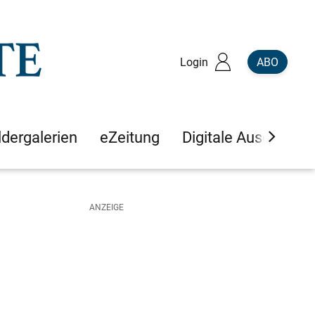
Login
ABO
ldergalerien
eZeitung
Digitale Ausgaben