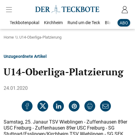
Teckbotenpokal
Kirchheim
Rund um die Teck
Blaulicht
Loka
ABO
Home
U14-Oberliga-Platzierung
Unzugeordnete Artikel
U14-Oberliga-Platzierung
24.01.2020
Samstag, 25. Janaur TSV Wieblingen - Zuffenhausen 89er
USC Freiburg - Zuffenhausen 89er USC Freiburg - SG
Stuttgart/Esslingen/Kirchheim TSV Wieblingen - SG SEK