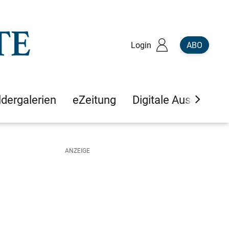
Login
ABO
ldergalerien
eZeitung
Digitale Ausgaben