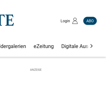
Login
ABO
ldergalerien
eZeitung
Digitale Ausgaben