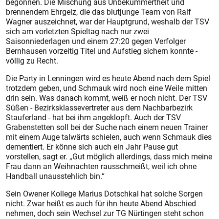
begonnen. Die Mischung aus Unbekümmertheit und
brennendem Ehrgeiz, die das blutjunge Team von Ralf
Wagner auszeichnet, war der Hauptgrund, weshalb der TSV
sich am vorletzten Spieltag nach nur zwei
Saisonniederlagen und einem 27:20 gegen Verfolger
Bernhausen vorzeitig Titel und Aufstieg sichern konnte -
völlig zu Recht.
Die Party in Lenningen wird es heute Abend nach dem Spiel
trotzdem geben, und Schmauk wird noch eine Weile mitten
drin sein. Was danach kommt, weiß er noch nicht. Der TSV
Süßen - Bezirksklassevertreter aus dem Nachbarbezirk
Stauferland - hat bei ihm angeklopft. Auch der TSV
Grabenstetten soll bei der Suche nach einem neuen Trainer
mit einem Auge talwärts schielen, auch wenn Schmauk dies
dementiert. Er könne sich auch ein Jahr Pause gut
vorstellen, sagt er. „Gut möglich allerdings, dass mich meine
Frau dann an Weihnachten rausschmeißt, weil ich ohne
Handball unausstehlich bin.“
Sein Owener Kollege Marius Dotschkal hat solche Sorgen
nicht. Zwar heißt es auch für ihn heute Abend Abschied
nehmen, doch sein Wechsel zur TG Nürtingen steht schon