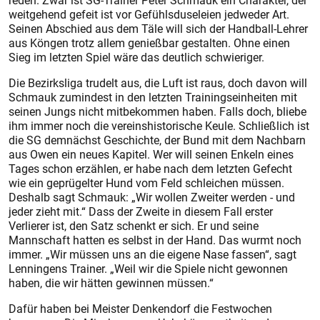
reden. Zwar ist SG-Trainer Peter Schmauk ein Charakter, der
weitgehend gefeit ist vor Gefühlsduseleien jedweder Art.
Seinen Abschied aus dem Täle will sich der Handball-Lehrer
aus Köngen trotz allem genießbar gestalten. Ohne einen
Sieg im letzten Spiel wäre das deutlich schwieriger.
Die Bezirksliga trudelt aus, die Luft ist raus, doch davon will
Schmauk zumindest in den letzten Trainingseinheiten mit
seinen Jungs nicht mitbekommen haben. Falls doch, bliebe
ihm immer noch die vereinshistorische Keule. Schließlich ist
die SG demnächst Geschichte, der Bund mit dem Nachbarn
aus Owen ein neues Kapitel. Wer will seinen Enkeln eines
Tages schon erzählen, er habe nach dem letzten Gefecht
wie ein geprügelter Hund vom Feld schleichen müssen.
Deshalb sagt Schmauk: „Wir wollen Zweiter werden - und
jeder zieht mit.“ Dass der Zweite in diesem Fall erster
Verlierer ist, den Satz schenkt er sich. Er und seine
Mannschaft hatten es selbst in der Hand. Das wurmt noch
immer. „Wir müssen uns an die eigene Nase fassen“, sagt
Lenningens Trainer. „Weil wir die Spiele nicht gewonnen
haben, die wir hätten gewinnen müssen.“
Dafür haben bei Meister Denkendorf die Festwochen